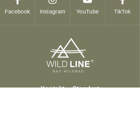
Facebook
Instagram
YouTube
TikTok
Jetzt bewerben
Tickets
Anreise
Kontakt – Standort
Hängebrücke WILDLINE
Heermannsweg 100
75323 Bad Wildbad im Schwarzwald
E-Mail:
willkommen@wildline.de