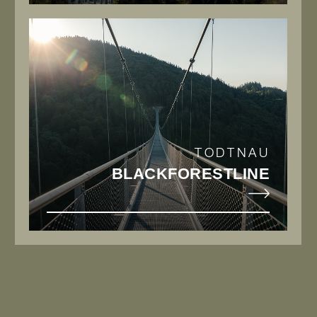
Neukundengewinnung
Link
– Kommunikationsstärke und
zur
selbstständige Arbeitsweise
blackforestline.de
– Reisebereitschaft für
Kundenbesuche, Messen und
Veranstaltungen
– Fremdsprachenkenntnisse,
insbesondere Englisch, sind von
TODTNAU
Vorteil
BLACK­FOREST­LINE
Wir bieten
– Verantwortungsvolle
Führungsaufgabe mit viel
Gestaltungsspielraum
– Zusammenarbeit mit drei motivierten
Teams
– Attraktive Vergütung